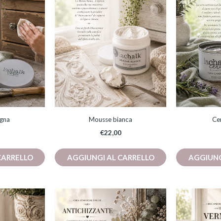
agna
Mousse bianca
Ce
€
22,00
CARRELLO
AGGIUNGI AL CARRELLO
AGGIUNG
Fascia
esto
Questo
di
dotto
prodotto
prezzo:
da
ha