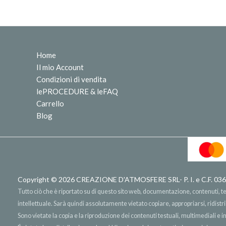
Home
Il mio Account
Condizioni di vendita
lePROCEDURE & leFAQ
Carrello
Blog
Copyright © 2026
CREAZIONE D'ATMOSFERE SRL
- P. I. e C.F.
Tutto ciò che è riportato su di questo sito web, documentazione, contenuti, testi
intellettuale. Sarà quindi assolutamente vietato copiare, appropriarsi, ridist
Sono vietate la copia e la riproduzione dei contenuti testuali, multimediali e 