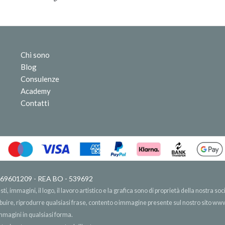
Chi sono
Blog
Consulenze
Academy
Contatti
 03669601209 - REA BO - 539692
, immagini, il logo, il lavoro artistico e la grafica sono di proprietà della nostra soci
ribuire, riprodurre qualsiasi frase, contento o immagine presente sul nostro sito
www.
immagini in qualsiasi forma.