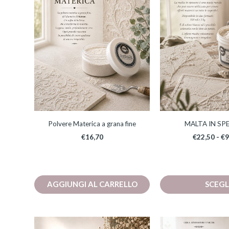
più
var
Le
opz
po
ess
sce
nel
pag
del
Polvere Materica a grana fine
MALTA IN SP
pro
€
16,70
€
22,50
-
€
9
AGGIUNGI AL CARRELLO
SCEGL
Fascia
Questo
Qu
di