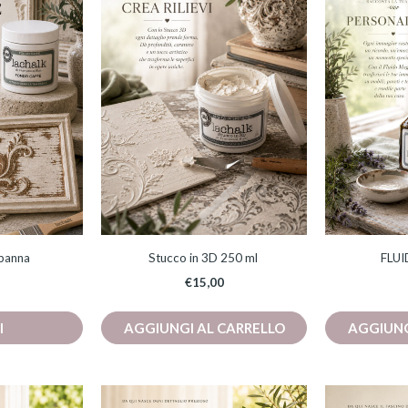
dotto
ianti.
ioni
ssono
ere
lte
la
ina
/panna
Stucco in 3D 250 ml
FLU
dotto
€
15,00
I
AGGIUNGI AL CARRELLO
AGGIUNG
Questo