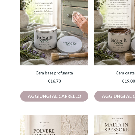
Cera base profumata
Cera cast
€
16,70
€
19,00
AGGIUNGI AL CARRELLO
AGGIUNGI AL 
Qu
pro
ha