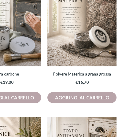
ra carbone
Polvere Materica a grana grossa
€
19,00
€
16,70
I AL CARRELLO
AGGIUNGI AL CARRELLO
Fascia
Fascia
Questo
Questo
di
di
prodotto
prodotto
prezzo:
prezzo:
ha
da
ha
da