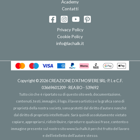
Academy
Contatti
Privacy Policy
Cookie Policy
info@lachalk.it
Copyright © 2026
CREAZIONE D'ATMOSFERE SRL
- P. I. e C.F.
03669601209 - REA BO - 539692
Tutto ciò che è riportato su di questo sito web, documentazione,
contenuti, testi, immagini, il logo, il lavoro artistico e la grafica sono di
proprietà della nostra società, sono protetti dal diritto d’autore nonché
dal diritto di proprietà intellettuale. Sarà quindi assolutamente vietato
copiare, appropriarsi, ridistribuire, riprodurre qualsiasi frase, contento o
immagine presente sul nostro sito
www.lachalk.it
perché frutto del lavoro
e dell’intelletto dell’autore stesso.