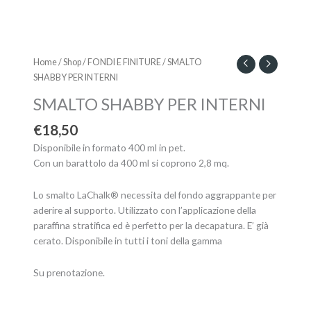
SMALTO
SHABBY
Home
/
Shop
/
FONDI E FINITURE
/ SMALTO
PER
SHABBY PER INTERNI
INTERNI
SMALTO SHABBY PER INTERNI
quantità
€
18,50
Disponibile in formato 400 ml in pet.
Con un barattolo da 400 ml si coprono 2,8 mq.
Lo smalto LaChalk® necessita del fondo aggrappante per
aderire al supporto. Utilizzato con l’applicazione della
paraffina stratifica ed è perfetto per la decapatura. E’ già
cerato. Disponibile in tutti i toni della gamma
Su prenotazione.