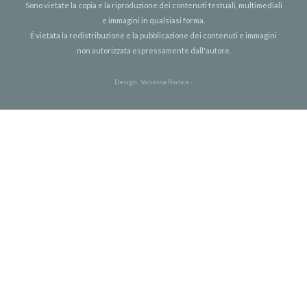
Sono vietate la copia e la riproduzione dei contenuti testuali, multimediali
e immagini in qualsiasi forma.
É vietata la redistribuzione e la pubblicazione dei contenuti e immagini
non autorizzata espressamente dall'autore.
Design:
Vanessa Radice
-