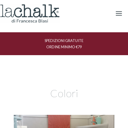
Vai
al
contenuto
SPEDIZIONI GRATUITE
ORDINE MINIMO €79
Colori
Relooking
di