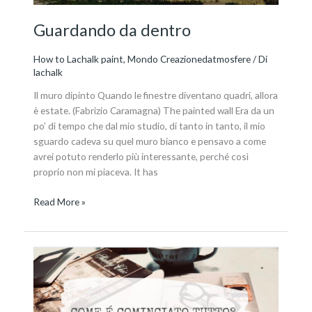
Guardando da dentro
How to Lachalk paint
,
Mondo Creazionedatmosfere
/ Di
lachalk
Il muro dipinto Quando le finestre diventano quadri, allora
è estate. (Fabrizio Caramagna) The painted wall Era da un
po’ di tempo che dal mio studio, di tanto in tanto, il mio
sguardo cadeva su quel muro bianco e pensavo a come
avrei potuto renderlo più interessante, perché così
proprio non mi piaceva. It has
Read More »
Shabby
chic:
le
origini