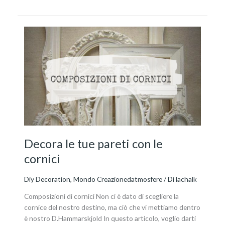
Decora
le
tue
pareti
con
le
cornici
Decora le tue pareti con le
cornici
Diy Decoration
,
Mondo Creazionedatmosfere
/ Di
lachalk
Composizioni di cornici Non ci è dato di scegliere la
cornice del nostro destino, ma ciò che vi mettiamo dentro
è nostro D.Hammarskjold In questo articolo, voglio darti