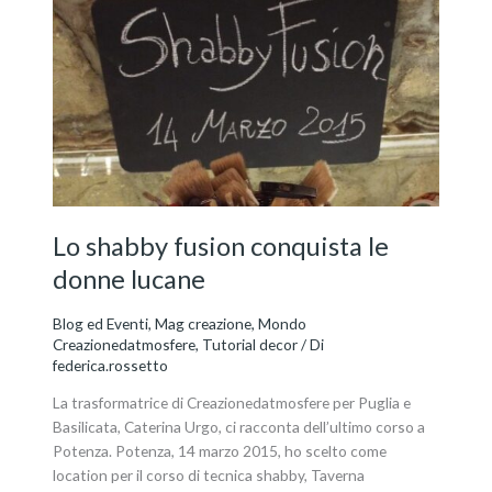
fusion
conquista
le
donne
lucane
Lo shabby fusion conquista le
donne lucane
Blog ed Eventi
,
Mag creazione
,
Mondo
Creazionedatmosfere
,
Tutorial decor
/ Di
federica.rossetto
La trasformatrice di Creazionedatmosfere per Puglia e
Basilicata, Caterina Urgo, ci racconta dell’ultimo corso a
Potenza. Potenza, 14 marzo 2015, ho scelto come
location per il corso di tecnica shabby, Taverna