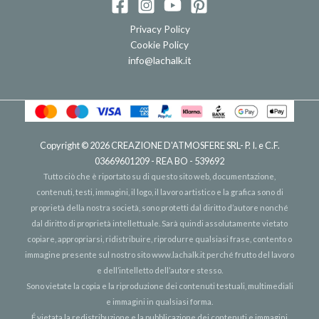
Privacy Policy
Cookie Policy
info@lachalk.it
Copyright © 2026
CREAZIONE D'ATMOSFERE SRL
- P. I. e C.F.
03669601209 - REA BO - 539692
Tutto ciò che è riportato su di questo sito web, documentazione,
contenuti, testi, immagini, il logo, il lavoro artistico e la grafica sono di
proprietà della nostra società, sono protetti dal diritto d’autore nonché
dal diritto di proprietà intellettuale. Sarà quindi assolutamente vietato
copiare, appropriarsi, ridistribuire, riprodurre qualsiasi frase, contento o
immagine presente sul nostro sito
www.lachalk.it
perché frutto del lavoro
e dell’intelletto dell’autore stesso.
Sono vietate la copia e la riproduzione dei contenuti testuali, multimediali
e immagini in qualsiasi forma.
É vietata la redistribuzione e la pubblicazione dei contenuti e immagini