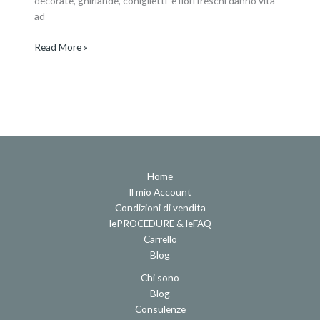
decorate, ghirlande, coniglietti e fiori freschi danno vita
ad
Read More »
Home
Il mio Account
Condizioni di vendita
lePROCEDURE & leFAQ
Carrello
Blog
Chi sono
Blog
Consulenze