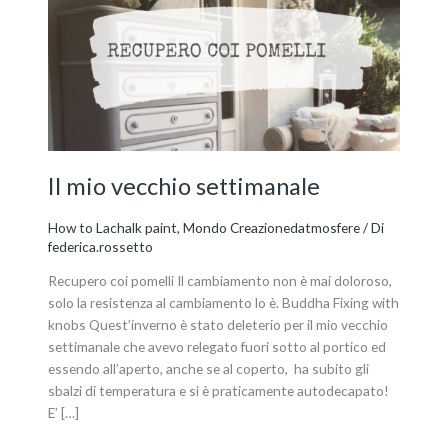
vecchio
settimanale
Il mio vecchio settimanale
How to Lachalk paint
,
Mondo Creazionedatmosfere
/ Di
federica.rossetto
Recupero coi pomelli Il cambiamento non è mai doloroso,
solo la resistenza al cambiamento lo è. Buddha Fixing with
knobs Quest’inverno è stato deleterio per il mio vecchio
settimanale che avevo relegato fuori sotto al portico ed
essendo all’aperto, anche se al coperto, ha subito gli
sbalzi di temperatura e si è praticamente autodecapato!
E’ […]