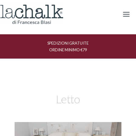
Vai
al
contenuto
SPEDIZIONI GRATUITE
ORDINE MINIMO €79
Letto
Relooking
di