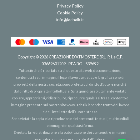
Privacy Policy
Cookie Policy
info@lachalk.it
Copyright © 2026
CREAZIONE D'ATMOSFERE SRL
- P. I. e C.F.
03669601209 - REA BO - 539692
Tutto ciò che è riportato su di questo sito web, documentazione,
contenuti, testi, immagini, il logo, il lavoro artistico e la grafica sono di
proprietà della nostra società, sono protetti dal diritto d’autore nonché
dal diritto di proprietà intellettuale. Sarà quindi assolutamente vietato
copiare, appropriarsi, ridistribuire, riprodurre qualsiasi frase, contento o
immagine presente sul nostro sito
www.lachalk.it
perché frutto del lavoro
e dell’intelletto dell’autore stesso.
Sono vietate la copia e la riproduzione dei contenuti testuali, multimediali
e immagini in qualsiasi forma.
É vietata la redistribuzione e la pubblicazione dei contenuti e immagini
non autorizzata espressamente dall'autore.