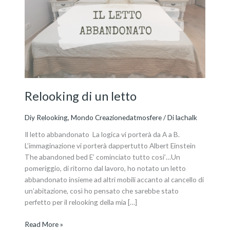
un
letto
Relooking di un letto
Diy Relooking
,
Mondo Creazionedatmosfere
/ Di
lachalk
Il letto abbandonato La logica vi porterà da A a B.
L’immaginazione vi porterà dappertutto Albert Einstein
The abandoned bed E’ cominciato tutto cosi’…Un
pomeriggio, di ritorno dal lavoro, ho notato un letto
abbandonato insieme ad altri mobili accanto al cancello di
un’abitazione, così ho pensato che sarebbe stato
perfetto per il relooking della mia […]
Read More »