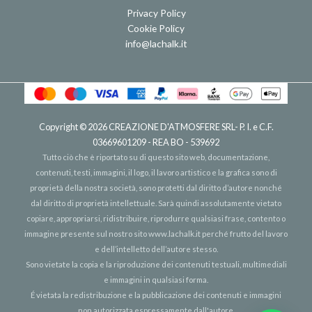
Privacy Policy
Cookie Policy
info@lachalk.it
Copyright © 2026
CREAZIONE D'ATMOSFERE SRL
- P. I. e C.F.
03669601209 - REA BO - 539692
Tutto ciò che è riportato su di questo sito web, documentazione,
contenuti, testi, immagini, il logo, il lavoro artistico e la grafica sono di
proprietà della nostra società, sono protetti dal diritto d’autore nonché
dal diritto di proprietà intellettuale. Sarà quindi assolutamente vietato
copiare, appropriarsi, ridistribuire, riprodurre qualsiasi frase, contento o
immagine presente sul nostro sito
www.lachalk.it
perché frutto del lavoro
e dell’intelletto dell’autore stesso.
Sono vietate la copia e la riproduzione dei contenuti testuali, multimediali
e immagini in qualsiasi forma.
É vietata la redistribuzione e la pubblicazione dei contenuti e immagini
non autorizzata espressamente dall'autore.