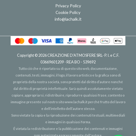
Privacy Policy
Cookie Policy
info@lachalk.it
Copyright © 2026
CREAZIONE D'ATMOSFERE SRL
- P. I. e C.F.
03669601209 - REA BO - 539692
Tutto ciò che è riportato su di questo sito web, documentazione,
contenuti, testi, immagini, il logo, il lavoro artistico e la grafica sono di
proprietà della nostra società, sono protetti dal diritto d’autore nonché
dal diritto di proprietà intellettuale. Sarà quindi assolutamente vietato
copiare, appropriarsi, ridistribuire, riprodurre qualsiasi frase, contento o
immagine presente sul nostro sito
www.lachalk.it
perché frutto del lavoro
e dell’intelletto dell’autore stesso.
Sono vietate la copia e la riproduzione dei contenuti testuali, multimediali
e immagini in qualsiasi forma.
É vietata la redistribuzione e la pubblicazione dei contenuti e immagini
non autorizzata espressamente dall'autore.