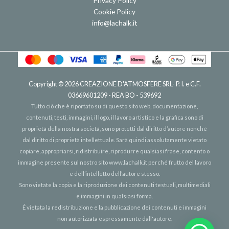
Privacy Policy
Cookie Policy
info@lachalk.it
Copyright © 2026
CREAZIONE D'ATMOSFERE SRL
- P. I. e C.F.
03669601209 - REA BO - 539692
Tutto ciò che è riportato su di questo sito web, documentazione,
contenuti, testi, immagini, il logo, il lavoro artistico e la grafica sono di
proprietà della nostra società, sono protetti dal diritto d’autore nonché
dal diritto di proprietà intellettuale. Sarà quindi assolutamente vietato
copiare, appropriarsi, ridistribuire, riprodurre qualsiasi frase, contento o
immagine presente sul nostro sito
www.lachalk.it
perché frutto del lavoro
e dell’intelletto dell’autore stesso.
Sono vietate la copia e la riproduzione dei contenuti testuali, multimediali
e immagini in qualsiasi forma.
É vietata la redistribuzione e la pubblicazione dei contenuti e immagini
non autorizzata espressamente dall'autore.