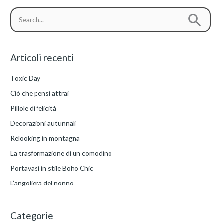
C
C
a
e
t
r
e
Articoli recenti
c
g
a
Toxic Day
o
:
Ciò che pensi attrai
r
i
Pillole di felicità
e
Decorazioni autunnali
Relooking in montagna
La trasformazione di un comodino
Portavasi in stile Boho Chic
L’angoliera del nonno
Categorie