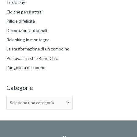
a
Toxic Day
o
:
Ciò che pensi attrai
r
i
Pillole di felicità
e
Decorazioni autunnali
Relooking in montagna
La trasformazione di un comodino
Portavasi in stile Boho Chic
L’angoliera del nonno
Categorie