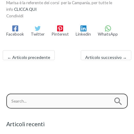
Marisa è la referente dei corsi per la Campania, per tutte le
info
CLICCA QUI
Condividi
Facebook
Twitter
Pinterest
Linkedin
WhatsApp
←
Articolo precedente
Articolo successivo
→
C
C
a
e
t
r
e
Articoli recenti
c
g