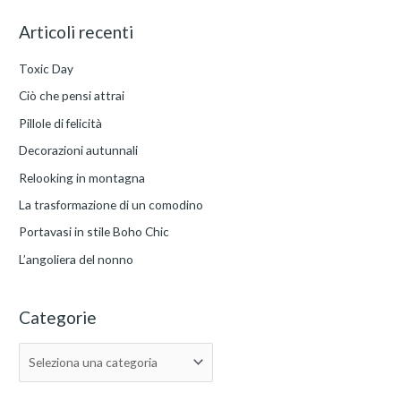
r
e
Articoli recenti
c
g
a
Toxic Day
o
:
Ciò che pensi attrai
r
i
Pillole di felicità
e
Decorazioni autunnali
Relooking in montagna
La trasformazione di un comodino
Portavasi in stile Boho Chic
L’angoliera del nonno
Categorie