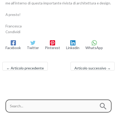
me all’interno di questa importante rivista di architettura e design.
A presto!
Francesca
Condividi
Facebook
Twitter
Pinterest
Linkedin
WhatsApp
←
Articolo precedente
Articolo successivo
→
C
C
a
e
t