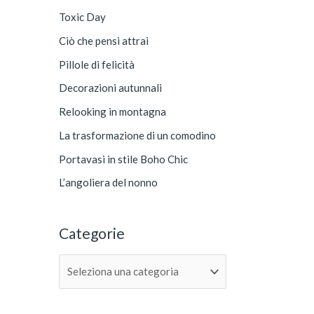
g
a
Toxic Day
o
:
Ciò che pensi attrai
r
Pillole di felicità
i
e
Decorazioni autunnali
Relooking in montagna
La trasformazione di un comodino
Portavasi in stile Boho Chic
L’angoliera del nonno
Categorie