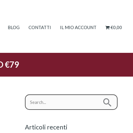
BLOG
CONTATTI
IL MIO ACCOUNT
€0,00
O €79
C
C
a
e
t
r
e
Articoli recenti
c