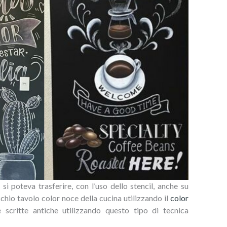
si poteva trasferire, con l’uso dello stencil, anche su
chio tavolo color noce della cucina utilizzando il
color
scritte antiche utilizzando questo tipo di tecnica