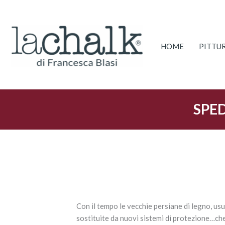
Vai
al
contenuto
HOME
PITTU
SPED
Con il tempo le vecchie persiane di legno, usu
sostituite da nuovi sistemi di protezione…che