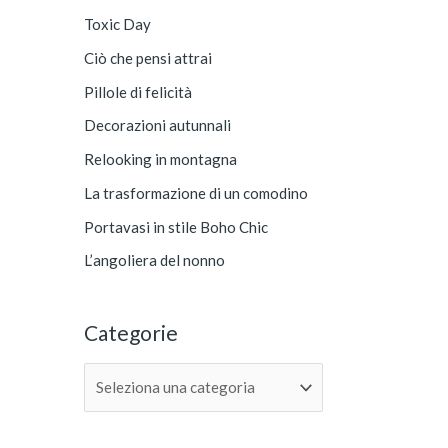
g
a
Toxic Day
o
:
Ciò che pensi attrai
r
Pillole di felicità
i
e
Decorazioni autunnali
Relooking in montagna
La trasformazione di un comodino
Portavasi in stile Boho Chic
L’angoliera del nonno
Categorie