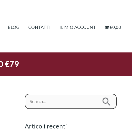
BLOG
CONTATTI
IL MIO ACCOUNT
€0,00
O €79
C
C
a
e
t
r
e
Articoli recenti
c