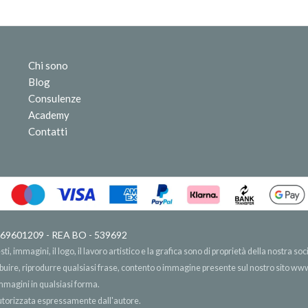
Chi sono
Blog
Consulenze
Academy
Contatti
 03669601209 - REA BO - 539692
, immagini, il logo, il lavoro artistico e la grafica sono di proprietà della nostra soci
ribuire, riprodurre qualsiasi frase, contento o immagine presente sul nostro sito
www.
immagini in qualsiasi forma.
 autorizzata espressamente dall'autore.