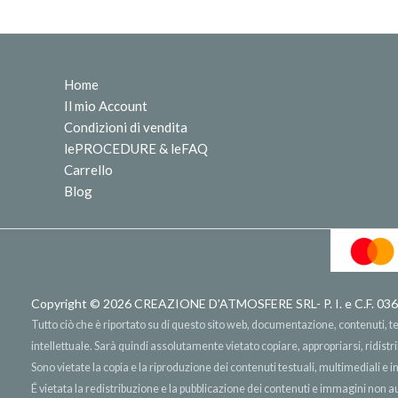
Home
Il mio Account
Condizioni di vendita
lePROCEDURE & leFAQ
Carrello
Blog
Copyright © 2026
CREAZIONE D'ATMOSFERE SRL
- P. I. e C.F.
Tutto ciò che è riportato su di questo sito web, documentazione, contenuti, testi
intellettuale. Sarà quindi assolutamente vietato copiare, appropriarsi, ridist
Sono vietate la copia e la riproduzione dei contenuti testuali, multimediali e 
É vietata la redistribuzione e la pubblicazione dei contenuti e immagini non