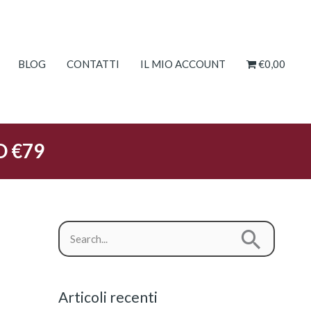
BLOG
CONTATTI
IL MIO ACCOUNT
€0,00
O €79
C
C
a
e
t
r
e
Articoli recenti
c