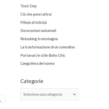
g
a
Toxic Day
o
:
Ciò che pensi attrai
r
Pillole di felicità
i
e
Decorazioni autunnali
Relooking in montagna
La trasformazione di un comodino
Portavasi in stile Boho Chic
L’angoliera del nonno
Categorie
→