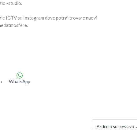
io -studio.
nale IGTV su Instagram dove potrai trovare nuovi
onedatmosfere.
n
WhatsApp
Articolo successivo