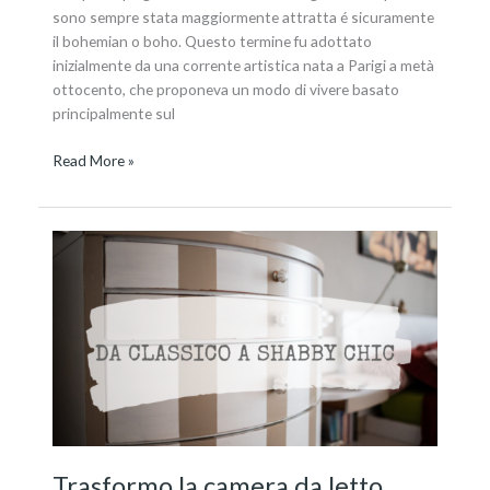
sono sempre stata maggiormente attratta é sicuramente
il bohemian o boho. Questo termine fu adottato
inizialmente da una corrente artistica nata a Parigi a metà
ottocento, che proponeva un modo di vivere basato
principalmente sul
Read More »
Trasformo
la
camera
da
letto
Trasformo la camera da letto