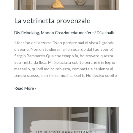
La vetrinetta provenzale
Diy Relooking
,
Mondo Creazionedatmosfere
/ Di
lachalk
Il fascino dell’azzurro “Non perdere mai di vista il grande
disegno. Non distogliere mai lo sguardo dal tuo sogno.”
Sergio Bambarén Qualche tempo fa, ho trovato questa
vetrinetta da Ikea. Mi è piaciuta subito perché è in legno
massello, quindi molto robusta, compatta e capiente al
tempo stesso, con tre comodi cassetti. Ho deciso subito
Read More »
Relooking
di
un
ingresso