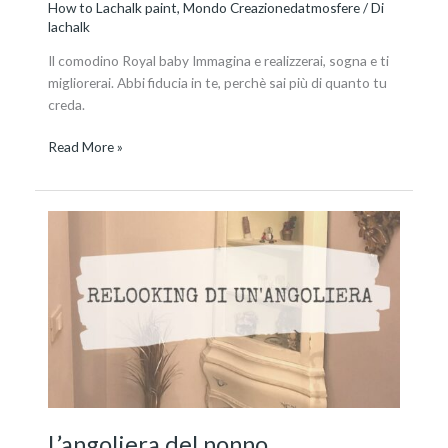
How to Lachalk paint
,
Mondo Creazionedatmosfere
/ Di
lachalk
Il comodino Royal baby Immagina e realizzerai, sogna e ti
migliorerai. Abbi fiducia in te, perchè sai più di quanto tu
creda.
Read More »
L’angoliera
del
nonno
L’angoliera del nonno