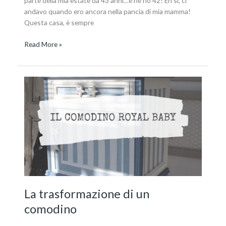
parte della mia estate da 43 anni…e ne ho 42! Eh si, ci
andavo quando ero ancora nella pancia di mia mamma!
Questa casa, è sempre
Read More »
La
trasformazione
di
un
comodino
La trasformazione di un
comodino