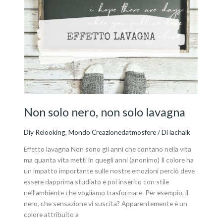
Non
solo
nero,
non
solo
lavagna
Non solo nero, non solo lavagna
Diy Relooking
,
Mondo Creazionedatmosfere
/ Di
lachalk
Effetto lavagna Non sono gli anni che contano nella vita
ma quanta vita metti in quegli anni (anonimo) Il colore ha
un impatto importante sulle nostre emozioni perciò deve
essere dapprima studiato e poi inserito con stile
nell’ambiente che vogliamo trasformare. Per esempio, il
nero, che sensazione vi suscita? Apparentemente è un
colore attribuito a