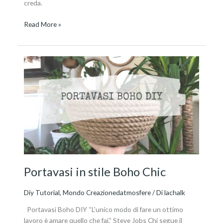
creda.
Read More »
Portavasi
in
stile
Boho
Chic
Portavasi in stile Boho Chic
Diy Tutorial
,
Mondo Creazionedatmosfere
/ Di
lachalk
Portavasi Boho DIY “L’unico modo di fare un ottimo
lavoro è amare quello che fai.” Steve Jobs Chi segue il