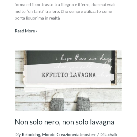
forma ed il contrasto tra il legno e il ferro, due materiali
molto “distanti” tra loro. L’ho sempre utilizzato come
porta liquori ma in realtà
Read More »
Non
solo
nero,
non
solo
lavagna
Non solo nero, non solo lavagna
Diy Relooking
,
Mondo Creazionedatmosfere
/ Di
lachalk