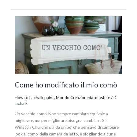
Come
ho
modificato
il
mio
comò
Come ho modificato il mio comò
How to Lachalk paint
,
Mondo Creazionedatmosfere
/ Di
lachalk
Un vecchio como’ Non sempre cambiare equivale a
migliorare, ma per migliorare bisogna cambiare. Sir
Winston Churchil Era da un po’ che pensavo di cambiare
look al como’ della camera da letto, e sfogliando alcune