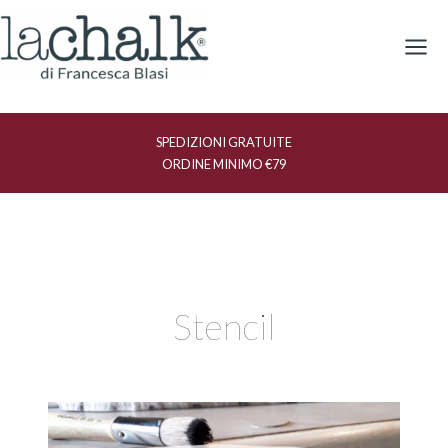
Vai
al
contenuto
SPEDIZIONI GRATUITE
ORDINE MINIMO €79
Stencil
Il
fascino