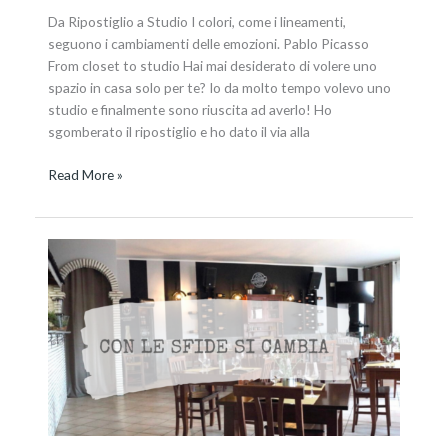
Da Ripostiglio a Studio I colori, come i lineamenti,
seguono i cambiamenti delle emozioni. Pablo Picasso
From closet to studio Hai mai desiderato di volere uno
spazio in casa solo per te? Io da molto tempo volevo uno
studio e finalmente sono riuscita ad averlo! Ho
sgomberato il ripostiglio e ho dato il via alla
Read More »
Da
incubo
a
sogno