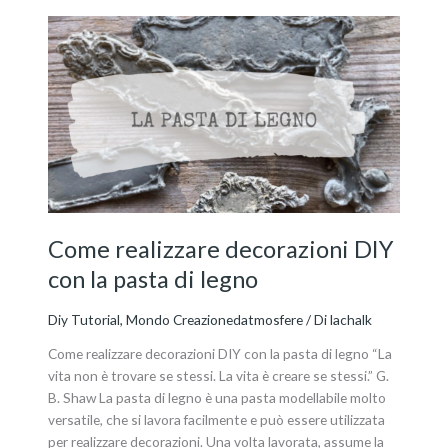
Come
realizzare
decorazioni
DIY
con
la
pasta
di
legno
Come realizzare decorazioni DIY
con la pasta di legno
Diy Tutorial
,
Mondo Creazionedatmosfere
/ Di
lachalk
Come realizzare decorazioni DIY con la pasta di legno “La
vita non è trovare se stessi. La vita è creare se stessi.” G.
B. Shaw La pasta di legno è una pasta modellabile molto
versatile, che si lavora facilmente e può essere utilizzata
per realizzare decorazioni. Una volta lavorata, assume la