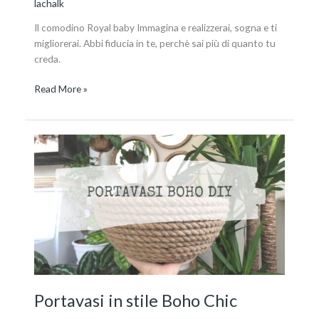
lachalk
Il comodino Royal baby Immagina e realizzerai, sogna e ti
migliorerai. Abbi fiducia in te, perchè sai più di quanto tu
creda.
Read More »
Portavasi
in
stile
Boho
Chic
Portavasi in stile Boho Chic