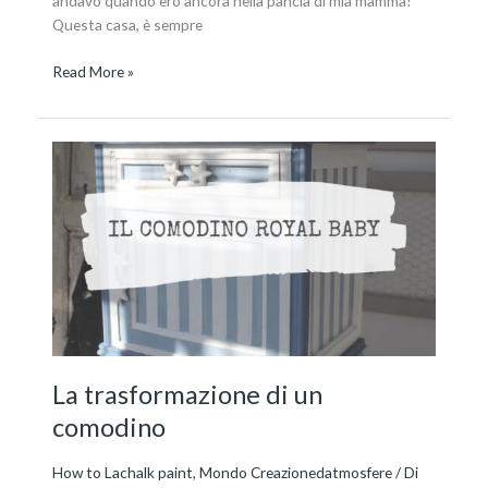
andavo quando ero ancora nella pancia di mia mamma!
Questa casa, è sempre
Read More »
La
trasformazione
di
un
comodino
La trasformazione di un
comodino
How to Lachalk paint
,
Mondo Creazionedatmosfere
/ Di