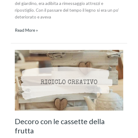
del giardino, era adibita a rimessaggio attrezzi e
ripostiglio. Con il passare del tempo il legno si era un po’
deteriorato e aveva
Read More »
Decoro
con
le
cassette
della
frutta
Decoro con le cassette della
frutta