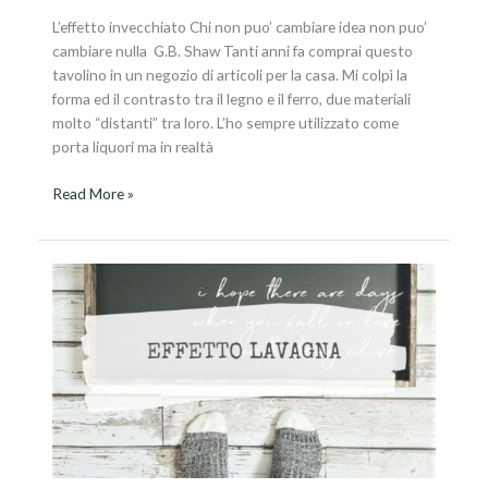
L’effetto invecchiato Chi non puo’ cambiare idea non puo’
cambiare nulla G.B. Shaw Tanti anni fa comprai questo
tavolino in un negozio di articoli per la casa. Mi colpì la
forma ed il contrasto tra il legno e il ferro, due materiali
molto “distanti” tra loro. L’ho sempre utilizzato come
porta liquori ma in realtà
Read More »
Non
solo
nero,
non
solo
lavagna