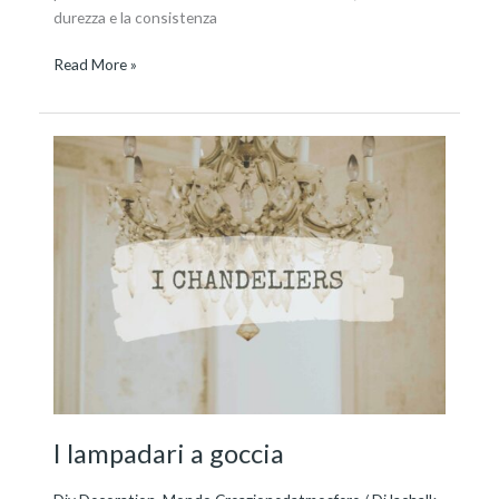
durezza e la consistenza
Read More »
I
lampadari
a
goccia
I lampadari a goccia