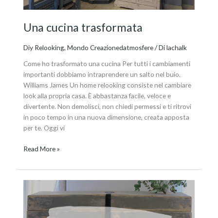
Una cucina trasformata
Diy Relooking
,
Mondo Creazionedatmosfere
/ Di
lachalk
Come ho trasformato una cucina Per tutti i cambiamenti
importanti dobbiamo intraprendere un salto nel buio.
Williams James Un home relooking consiste nel cambiare
look alla propria casa. È abbastanza facile, veloce e
divertente. Non demolisci, non chiedi permessi e ti ritrovi
in poco tempo in una nuova dimensione, creata apposta
per te. Oggi vi
Read More »
Trasformo
il
mio
baule