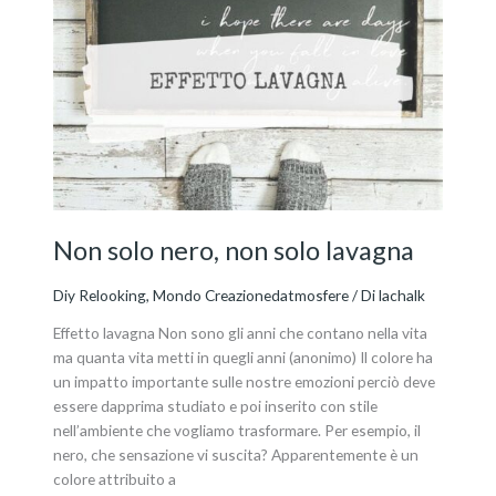
Non
solo
nero,
non
solo
lavagna
Non solo nero, non solo lavagna
Diy Relooking
,
Mondo Creazionedatmosfere
/ Di
lachalk
Effetto lavagna Non sono gli anni che contano nella vita
ma quanta vita metti in quegli anni (anonimo) Il colore ha
un impatto importante sulle nostre emozioni perciò deve
essere dapprima studiato e poi inserito con stile
nell’ambiente che vogliamo trasformare. Per esempio, il
nero, che sensazione vi suscita? Apparentemente è un
colore attribuito a