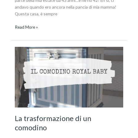
parte della mia estate da 43 anni…e ne ho 42! Eh si, ci
andavo quando ero ancora nella pancia di mia mamma!
Questa casa, è sempre
Read More »
La
trasformazione
di
un
comodino
La trasformazione di un
comodino