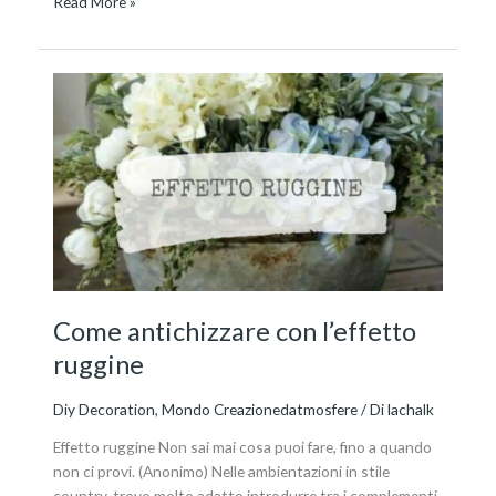
Read More »
Come
antichizzare
con
l’effetto
ruggine
Come antichizzare con l’effetto
ruggine
Diy Decoration
,
Mondo Creazionedatmosfere
/ Di
lachalk
Effetto ruggine Non sai mai cosa puoi fare, fino a quando
non ci provi. (Anonimo) Nelle ambientazioni in stile
country, trovo molto adatto introdurre tra i complementi