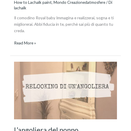
How to Lachalk paint
,
Mondo Creazionedatmosfere
/ Di
lachalk
Il comodino Royal baby Immagina e realizzerai, sogna e ti
migliorerai. Abbi fiducia in te, perchè sai più di quanto tu
creda.
Read More »
L’angoliera
del
nonno
L’angoliera del nonno