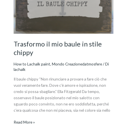
in
stile
chippy
Trasformo il mio baule in stile
chippy
How to Lachalk paint
,
Mondo Creazionedatmosfere
/ Di
lachalk
Il baule chippy “Non rinunciare a provare a fare ciò che
vuoi veramente fare. Dove c’è amore e ispirazione, non
credo si possa sbagliare.” Ella Fitzgerald Da tempo,
osservavo il baule posizionato nel mio salotto con
sguardo poco convinto, non ne ero soddisfatta, perché
c’era qualcosa che non mi piaceva, sia nel colore sia nello
Read More »