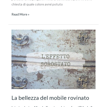
chiesta di quale colore avrei potuto
Read More »
La
bellezza
del
mobile
rovinato
La bellezza del mobile rovinato